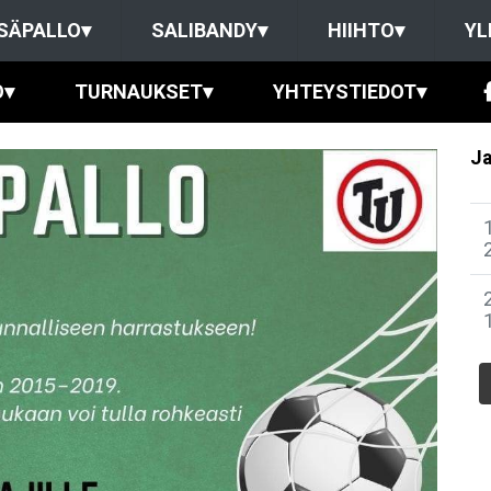
SÄPALLO
▾
SALIBANDY
▾
HIIHTO
▾
YL
O
▾
TURNAUKSET
▾
YHTEYSTIEDOT
▾
Ja