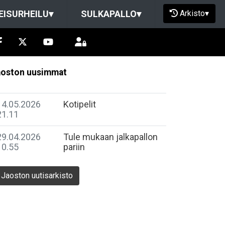
Arkisto
▾
EISURHEILU
▾
SULKAPALLO
▾
oston uusimmat
14.05.2026
Kotipelit
21.11
29.04.2026
Tule mukaan jalkapallon
10.55
pariin
Jaoston uutisarkisto