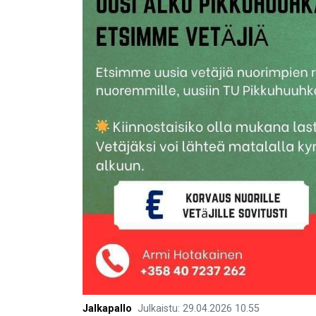
Jalkapallo
Julkaistu
:
29.04.2026
10.55