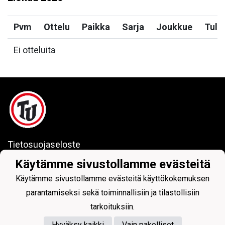
Pvm
Ottelu
Paikka
Sarja
Joukkue
Tulo
Ei otteluita
Tietosuojaseloste
Käytämme sivustollamme evästeitä
Toholammin Urheilijat ry
Käytämme sivustollamme evästeitä käyttökokemuksen
parantamiseksi sekä toiminnallisiin ja tilastollisiin
tarkoituksiin.
Hyväksy kaikki
Vain pakolliset