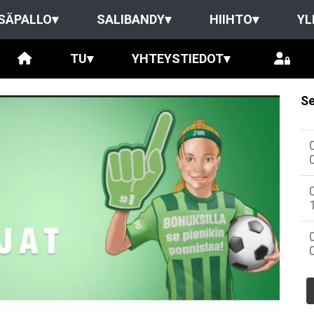
SÄPALLO
▾
SALIBANDY
▾
HIIHTO
▾
YL
TU
▾
YHTEYSTIEDOT
▾
Se