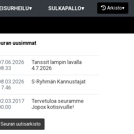
Arkisto
▾
EISURHEILU
▾
SULKAPALLO
▾
uran uusimmat
07.06.2026
Tanssit lampin lavalla
08.33
4.7.2026
08.03.2026
S-Ryhmän Kannustajat
17.46
02.03.2017
Tervetuloa seuramme
00.00
Jopox kotisivuille!
Seuran uutisarkisto