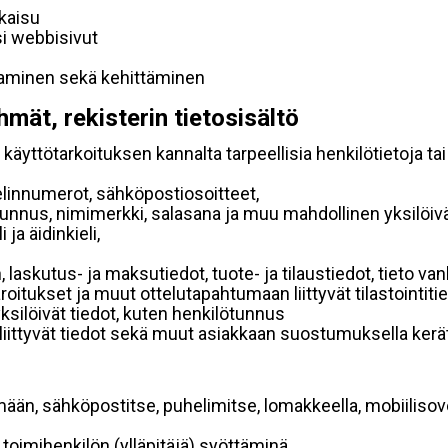
lkaisu
si webbisivut
taminen sekä kehittäminen
hmät, rekisterin tietosisältö
käyttötarkoituksen kannalta tarpeellisia henkilötietoja tai
elinnumerot, sähköpostiosoitteet,
ätunnus, nimimerkki, salasana ja muu mahdollinen yksilöiv
ja äidinkieli,
, laskutus- ja maksutiedot, tuote- ja tilaustiedot, tieto
 varoitukset ja muut ottelutapahtumaan liittyvät tilastointiti
yksilöivät tiedot, kuten henkilötunnus
 liittyvät tiedot sekä muut asiakkaan suostumuksella kerät
mään, sähköpostitse, puhelimitse, lomakkeella, mobiilisove
i toimihenkilön (ylläpitäjä) syöttäminä