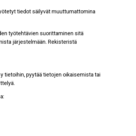
 syötetyt tiedot säilyvät muuttumattomina
oiden työtehtävien suorittaminen sitä
ista järjestelmään. Rekisteristä
tietoihin, pyytää tietojen oikaisemista tai
ttelyä.
a: