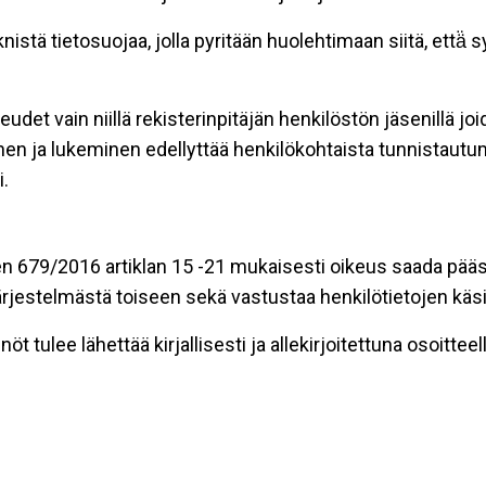
stä tietosuojaa, jolla pyritään huolehtimaan siitä, että̈
eudet vain niillä rekisterinpitäjän henkilöstön jäsenillä j
nen ja lukeminen edellyttää henkilökohtaista tunnistautum
.
n 679/2016 artiklan 15 -21 mukaisesti oikeus saada pääsy 
t järjestelmästä toiseen sekä vastustaa henkilötietojen käsi
öt tulee lähettää kirjallisesti ja allekirjoitettuna osoitteell