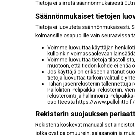
Tietoja ei siirretä säännönmukaisesti EU:n
Säännönmukaiset tietojen luo
Tietoja ei luovuteta säännönmukaisesti. Se
kolmansille osapuolille vain seuraavissa 
Voimme luovuttaa käyttäjän henkilöti
kulloinkin voimassaolevaan lainsäädän
Voimme luovuttaa tietoja tilastollista,
muotoon, että tiedon kohde ei enää ol
Jos käyttäjä on erikseen antanut s
tietoja luovuttaa tarkoin valituille y
Tähän jäsenrekisteriin tallennettuja
Palloliiton Pelipaikka -rekisteriin. V
rekisteröinti ja hallinnointi Pelipai
osoitteesta https://www.palloliitto.fi
Rekisterin suojauksen periaat
Rekisteriä koskevat manuaaliset aineistot s
jotka ovat palomuurein, salasanoin ja muid