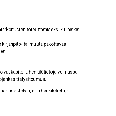
ötarkoitusten toteuttamiseksi kulloinkin
 kirjanpito- tai muuta pakottavaa
een.
oivat käsitellä henkilötietoja voimassa
tojenkäsittelysitoumus.
-järjestelyin, että henkilötietoja