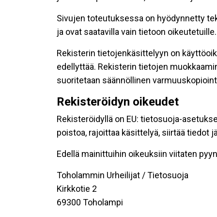
Sivujen toteutuksessa on hyödynnetty tekni
ja ovat saatavilla vain tietoon oikeutetuille.
Rekisterin tietojenkäsittelyyn on käyttöoik
edellyttää. Rekisterin tietojen muokkaami
suoritetaan säännöllinen varmuuskopiointi
Rekisteröidyn oikeudet
Rekisteröidyllä on EU: tietosuoja-asetukse
poistoa, rajoittaa käsittelyä, siirtää tiedo
Edellä mainittuihin oikeuksiin viitaten pyynn
Toholammin Urheilijat / Tietosuoja
Kirkkotie 2
69300 Toholampi