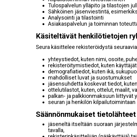
Tulospalvelun ylläpito ja tilastojen ju
Sähköinen jäsenviestintä, esimerkik
Analysointi ja tilastointi
Asiakaspalvelun ja toiminnan toteut
Käsiteltävät henkilötietojen ry
Seura käsittelee rekisteröidystä seuraavia 
yhteystiedot, kuten nimi, osoite, puh
rekisteröitymistiedot, kuten käyttäj
demografiatiedot, kuten ikä, sukupuoli 
mahdolliset luvat ja suostumukset
jäsensuhdetta koskevat tiedot, kuten
ottelutilastot, kuten, ottelut, maalit,
palkan- ja palkkionmaksuun liittyvät 
seuran ja henkilön kilpailutoimintaan
Säännönmukaiset tietolähteet
jäseneltä itseltään suoraan järjestel
tavalla,
rekisterinkäsittelijän (pääkäyttäjä) ta