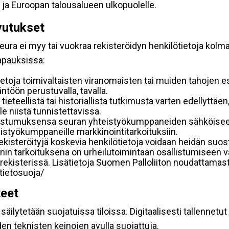
 ja Euroopan talousalueen ulkopuolelle.
vutukset
ura ei myy tai vuokraa rekisteröidyn henkilötietoja kolman
tapauksissa:
etoja toimivaltaisten viranomaisten tai muiden tahojen e
töön perustuvalla, tavalla.
 tieteellistä tai historiallista tutkimusta varten edellyttäe
e niistä tunnistettavissa.
uostumuksensa seuran yhteistyökumppaneiden sähköiseen 
hteistyökumppaneille markkinointitarkoituksiin.
 rekisteröityjä koskevia henkilötietoja voidaan heidän 
iennin tarkoituksena on urheilutoimintaan osallistumiseen v
kka-rekisterissä. Lisätietoja Suomen Palloliiton noudattama
/tietosuoja/
teet
äilytetään suojatuissa tiloissa. Digitaalisesti tallennetut 
en teknisten keinojen avulla suojattuja.