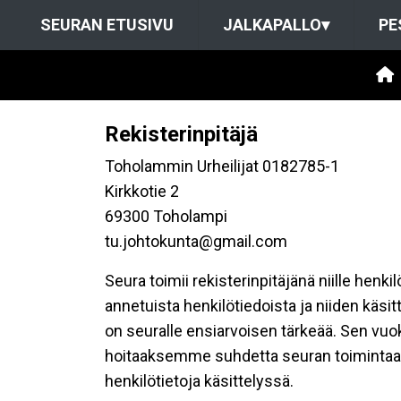
SEURAN ETUSIVU
JALKAPALLO
▾
PE
Rekisterinpitäjä
Toholammin Urheilijat 0182785-1
Kirkkotie 2
69300 Toholampi
tu.johtokunta@gmail.com
Seura toimii rekisterinpitäjänä niille henk
annetuista henkilötiedoista ja niiden käsi
on seuralle ensiarvoisen tärkeää. Sen vuo
hoitaaksemme suhdetta seuran toimintaan os
henkilötietoja käsittelyssä.