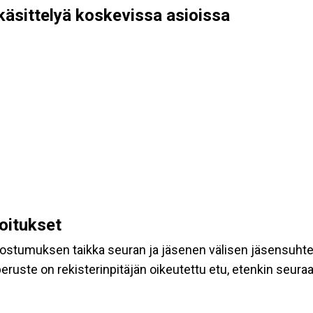
käsittelyä koskevissa asioissa
koitukset
suostumuksen taikka seuran ja jäsenen välisen jäsensuht
eruste on rekisterinpitäjän oikeutettu etu, etenkin seuraav