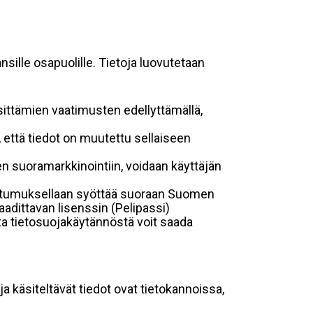
sille osapuolille. Tietoja luovutetaan
sittämien vaatimusten edellyttämällä,
n, että tiedot on muutettu sellaiseen
suoramarkkinointiin, voidaan käyttäjän
suostumuksellaan syöttää suoraan Suomen
aadittavan lisenssin (Pelipassi)
sta tietosuojakäytännöstä voit saada
ja käsiteltävät tiedot ovat tietokannoissa,