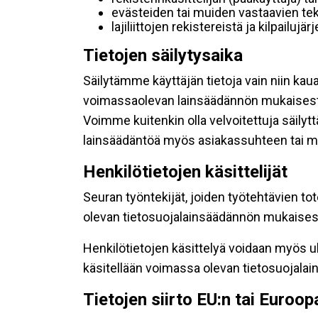
evästeiden tai muiden vastaavien tek
lajiliittojen rekistereistä ja kilpailujä
Tietojen säilytysaika
Säilytämme käyttäjän tietoja vain niin kau
voimassaolevan lainsäädännön mukaisest
Voimme kuitenkin olla velvoitettuja säily
lainsäädäntöä myös asiakassuhteen tai mu
Henkilötietojen käsittelijät
Seuran työntekijät, joiden työtehtävien to
olevan tietosuojalainsäädännön mukaisesti
Henkilötietojen käsittelyä voidaan myös ul
käsitellään voimassa olevan tietosuojala
Tietojen siirto EU:n tai Euroo