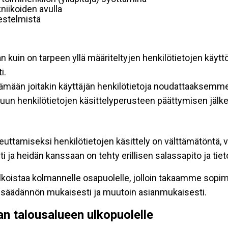
niikoiden avulla
rjestelmistä
an kuin on tarpeen yllä määriteltyjen henkilötietojen käytt
i.
ttämään joitakin käyttäjän henkilötietoja noudattaaksemme
un henkilötietojen käsittelyperusteen päättymisen jälk
teuttamiseksi henkilötietojen käsittely on välttämätöntä, v
 ja heidän kanssaan on tehty erillisen salassapito ja tie
koistaa kolmannelle osapuolelle, jolloin takaamme sopimus
insäädännön mukaisesti ja muutoin asianmukaisesti.
pan talousalueen ulkopuolelle