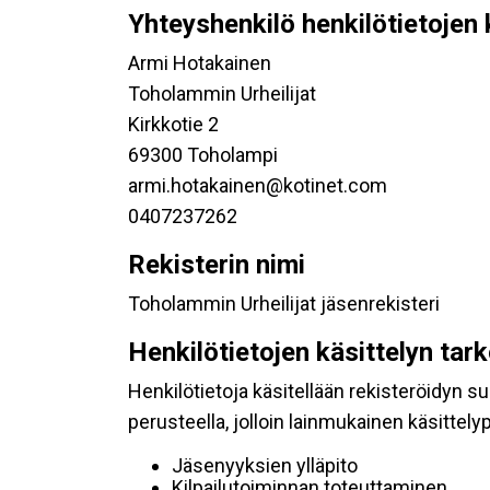
Yhteyshenkilö henkilötietojen 
Armi Hotakainen
Toholammin Urheilijat
Kirkkotie 2
69300 Toholampi
armi.hotakainen@kotinet.com
0407237262
Rekisterin nimi
Toholammin Urheilijat jäsenrekisteri
Henkilötietojen käsittelyn tar
Henkilötietoja käsitellään rekisteröidyn 
perusteella, jolloin lainmukainen käsittelyp
Jäsenyyksien ylläpito
Kilpailutoiminnan toteuttaminen