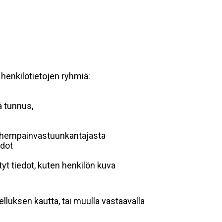
 henkilötietojen ryhmiä:
ä tunnus,
 vanhempainvastuunkantajasta
edot
yt tiedot, kuten henkilön kuva
lluksen kautta, tai muulla vastaavalla