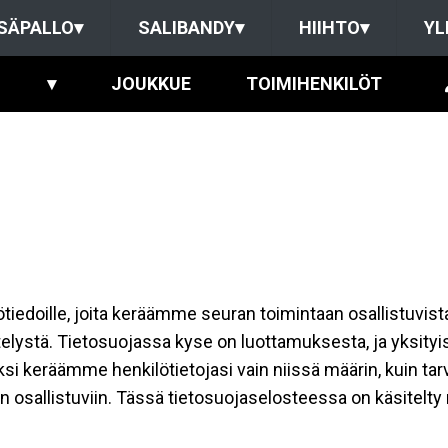
SÄPALLO
▾
SALIBANDY
▾
HIIHTO
▾
YL
▾
JOUKKUE
TOIMIHENKILÖT
ilötiedoille, joita keräämme seuran toimintaan osallistuvist
ttelystä. Tietosuojassa kyse on luottamuksesta, ja yksity
ksi keräämme henkilötietojasi vain niissä määrin, kuin ta
allistuviin. Tässä tietosuojaselosteessa on käsitelty nii