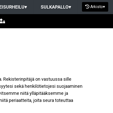
Arkisto
▾
EISURHEILU
▾
SULKAPALLO
▾
a. Rekisterinpitäjä on vastuussa sille
isyytesi sekä henkilötietojesi suojaaminen
rvitsemme niitä ylläpitääksemme ja
tä periaatteita, joita seura toteuttaa