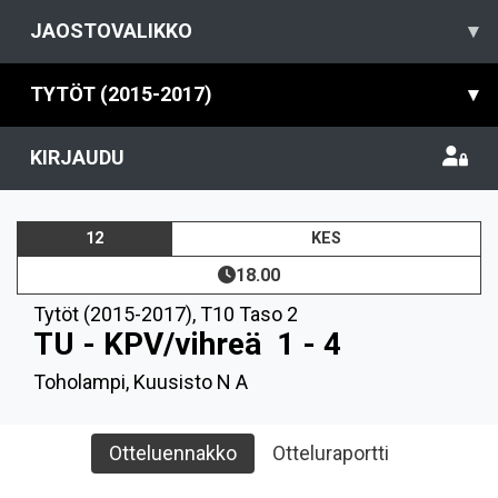
JAOSTOVALIKKO
▾
TYTÖT (2015-2017)
▾
KIRJAUDU
12
KES
18.00
Tytöt (2015-2017)
,
T10 Taso 2
TU - KPV/vihreä
1 - 4
Toholampi, Kuusisto N A
Otteluennakko
Otteluraportti