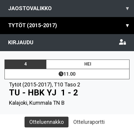
JAOSTOVALIKKO
▾
TYTÖT (2015-2017)
▾
KIRJAUDU
4
HEI
11.00
Tytöt (2015-2017)
,
T10 Taso 2
TU - HBK YJ
1 - 2
Kalajoki, Kummala TN B
Otteluennakko
Otteluraportti