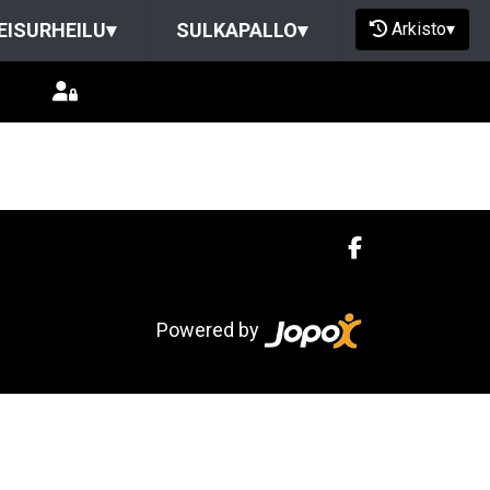
Arkisto
▾
EISURHEILU
▾
SULKAPALLO
▾
Powered by