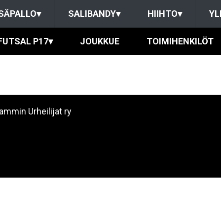
SÄPALLO
▾
SALIBANDY
▾
HIIHTO
▾
YL
FUTSAL P17
▾
JOUKKUE
TOIMIHENKILÖT
ammin Urheilijat ry