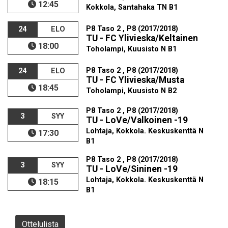
12:45
Kokkola, Santahaka TN B1
P8 Taso 2 , P8 (2017/2018)
24
ELO
TU - FC Ylivieska/Keltainen
18:00
Toholampi, Kuusisto N B1
P8 Taso 2 , P8 (2017/2018)
24
ELO
TU - FC Ylivieska/Musta
18:45
Toholampi, Kuusisto N B2
P8 Taso 2 , P8 (2017/2018)
3
SYY
TU - LoVe/Valkoinen -19
Lohtaja, Kokkola. Keskuskenttä N
17:30
B1
P8 Taso 2 , P8 (2017/2018)
3
SYY
TU - LoVe/Sininen -19
Lohtaja, Kokkola. Keskuskenttä N
18:15
B1
Ottelulista