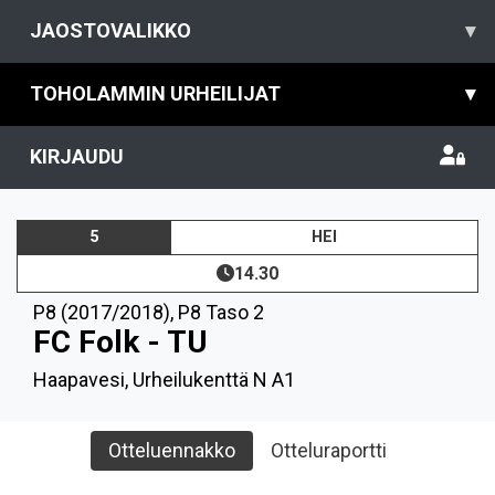
JAOSTOVALIKKO
▾
TOHOLAMMIN URHEILIJAT
▾
KIRJAUDU
5
HEI
14.30
P8 (2017/2018)
,
P8 Taso 2
FC Folk - TU
Haapavesi, Urheilukenttä N A1
Otteluennakko
Otteluraportti